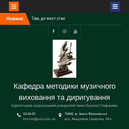
Перейти
Новини:
Там, де жест стає
до
музикою
вмісту
Facebook
Instagram
Youtube
Кафедра методики музичного
виховання та диригування
Карпатський національний університет імені Василя Стефаника
52-34-29
76000, м. Івано-Франківськ
kmmvd@pnu.edu.ua
вул. Академіка Сахарова, 34-а