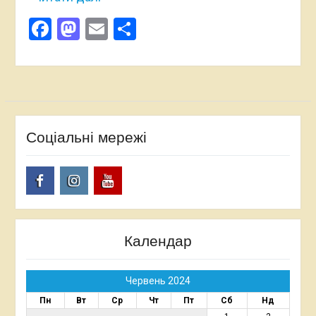
Facebook
Mastodon
Email
Поділитися
Соціальні мережі
Facebook
Instagram
Youtube
Календар
Червень 2024
Пн
Вт
Ср
Чт
Пт
Сб
Нд