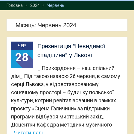
Головна
2024
Червень
Місяць:
Червень 2024
Презентація “Невидимої
ЧЕР
28
спадщини” у Львові
_ Прикордоння – наш спільний
дім_ Під такою назвою 26 червня, в самому
серці Львова, у відреставрованому
сонячному просторі – будинку польської
культури, котрий ревіталізований в рамках
проєкту «Сцена Галичини» за підтримки
програми відбувся мистецький захід.
Доцентки Кафедра методики музичного
Читати далі