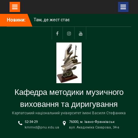
Перейти
Новини:
Там, де жест стає
до
музикою
вмісту
Facebook
Instagram
Youtube
Кафедра методики музичного
виховання та диригування
Карпатський національний університет імені Василя Стефаника
52-34-29
76000, м. Івано-Франківськ
kmmvd@pnu.edu.ua
вул. Академіка Сахарова, 34-а