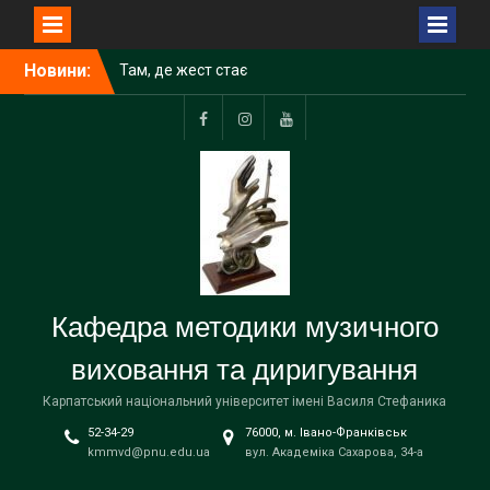
Перейти
Новини:
Там, де жест стає
до
музикою
вмісту
Facebook
Instagram
Youtube
Кафедра методики музичного
виховання та диригування
Карпатський національний університет імені Василя Стефаника
52-34-29
76000, м. Івано-Франківськ
kmmvd@pnu.edu.ua
вул. Академіка Сахарова, 34-а