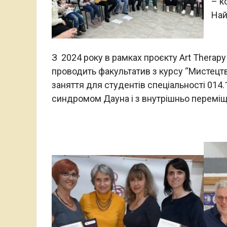
– к
Най
З 2024 року в рамках проєкту Art Therap
проводить факультатив з курсу “Мистецтво і
заняття для студентів спеціальності 014.
синдромом Дауна і з внутрішньо переміщ