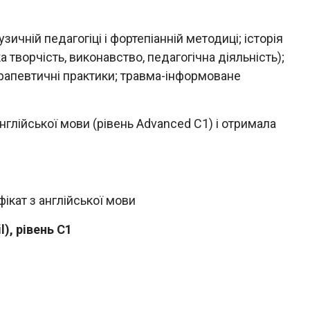
узичній педагогіці і фортепіанній методиці; історія
творчість, виконавство, педагогічна діяльність);
рапевтичні практики; травма-інформоване
англійської мови (рівень Advanced С1) і отримала
ікат з англійської мови
l
), рівень
C
1