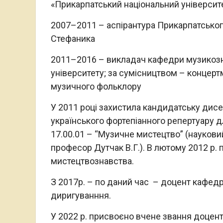
«Прикарпатський національний університ
2007–2011 – аспірантура Прикарпатського
Стефаника
2011–2016 – викладач кафедри музикозн
університету; за сумісництвом – концерт
музичного фольклору
У 2011 році захистила кандидатську дисе
українського фортепіанного репертуару для
17.00.01 – “Музичне мистецтво” (наукови
професор Дутчак В.Г.). В лютому 2012 р.
мистецтвознавства.
З 2017р. – по даний час – доцент кафед
диригуванння.
У 2022 р. присвоєно вчене звання доцен