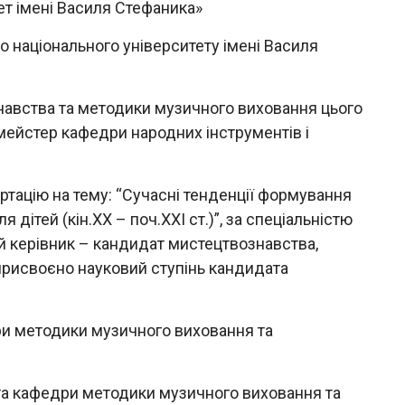
ет імені Василя Стефаника»
 національного університету імені Василя
авства та методики музичного виховання цього
мейстер кафедри народних інструментів і
ртацію на тему: “Сучасні тенденції формування
 дітей (кін.ХХ – поч.ХХІ ст.)”, за спеціальністю
й керівник – кандидат мистецтвознавства,
 присвоєно науковий ступінь кандидата
ри методики музичного виховання та
та кафедри методики музичного виховання та