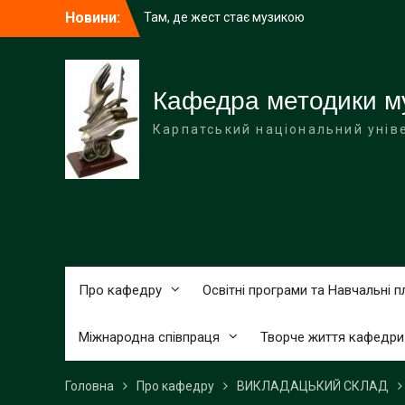
Перейти
Там, де жест стає музикою
Новини:
до
вмісту
Кафедра методики му
Карпатський національний унів
Про кафедру
Освітні програми та Навчальні п
Міжнародна співпраця
Творче життя кафедри
Головна
Про кафедру
ВИКЛАДАЦЬКИЙ СКЛАД