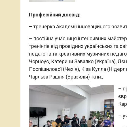
Професійний досвід:
– тренерка Академії інноваційного розвит
– постійна учасниця інтенсивних майстер
тренінгів від провідних українських та св
педагогів та креативних музичних педаго
Чорноус, Катерини Завалко (Україна), Лє
Поспішилової (Чехія), Кіза Кулла (Нідерл
Чарльза Рашля (Бразилія) та ін.;
– п
євр
Кар
– у