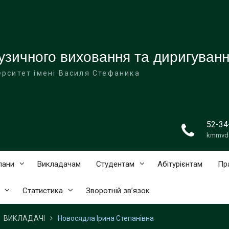
зичного виховання та диригуван
ерситет імені Василя Стефаника
52-34
kmmvd
лани
Викладачам
Студентам
Абітурієнтам
Пр
Статистика
Зворотній зв’язок
ВИКЛАДАЧІ
Новосядла Ірина Степанівна