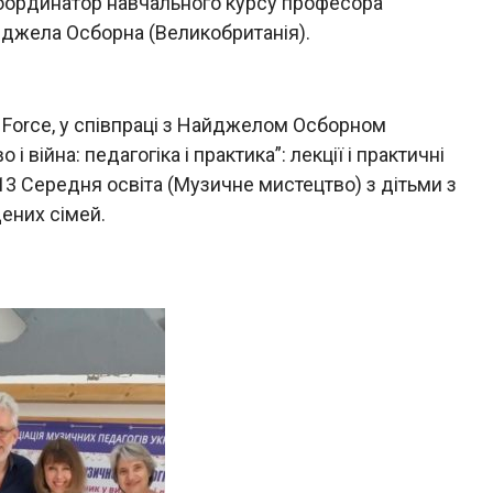
оординатор навчального курсу професора
джела Осборна (Великобританія).
y Force, у співпраці з Найджелом Осборном
 війна: педагогіка і практика”: лекції і практичні
13 Середня освіта (Музичне мистецтво) з дітьми з
ених сімей.