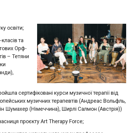
ку освіти;
-класів та
ітових Орф-
гів – Тетяни
нки
анди),
ройшла сертифіковані курси музичної терапії від
опейських музичних терапевтів (Андреас Вольфль,
ін Шумахер (Німеччина), Ширлі Салмон (Австрія))
часниця проєкту Art Therapy Force;