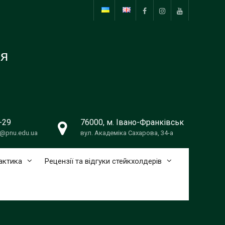
Facebook
Instagram
Youtube
ня
-29
76000, м. Івано-Франківськ
@pnu.edu.ua
вул. Академіка Сахарова, 34-а
актика
Рецензії та відгуки стейкхолдерів