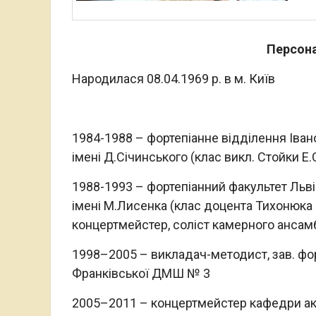
Персона
Народилася 08.04.1969 р. в м. Київ
1984-1988 – фортепіанне відділення Іва
імені Д.Січинського (клас викл. Стойки Е.С
1988-1993 – фортепіанний факультет Льв
імені М.Лисенка (клас доцента Тихонюка Б
концертмейстер, соліст камерного ансам
1998–2005 – викладач-методист, зав. фо
Франківської ДМШ № 3
2005–2011 – концертмейстер кафедри ак