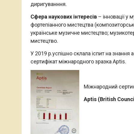
диригуванння.
Сфера наукових інтересів
– інновації у м
фортепіанного мистецтва (композиторська 
українське музичне мистецтво; музикоте
мистецтво.
У 2019 р.успішно склала іспит на знання 
сертифікат міжнародного зразка Aptis.
Міжнародний сертиф
Aptis
(
British
Counci